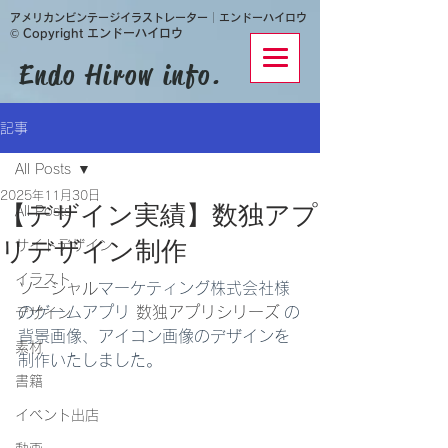
​アメリカンビンテージイラストレーター│エンドーハイロウ
© Copyright エンドーハイロウ
Endo Hirow info.
記事
All Posts
2025年11月30日
【デザイン実績】数独アプ
All Posts
サイトデザイン
リデザイン制作
イラスト
ソーシャル
マーケティング株式会社様
のゲームアプリ 
数独アプリシリーズ
 の
デザイン
背景画像、アイコン画像のデザインを
素材
制作いたしました。
書籍
イベント出店