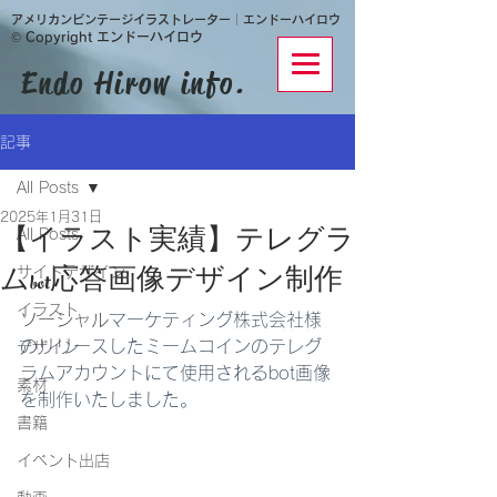
​アメリカンビンテージイラストレーター│エンドーハイロウ
© Copyright エンドーハイロウ
Endo Hirow info.
記事
All Posts
2025年1月31日
【イラスト実績】テレグラ
All Posts
サイトデザイン
ムbot応答画像デザイン制作
イラスト
ソーシャル
マーケティング株式会社様
のリリースしたミームコインのテレグ
デザイン
ラムアカウントにて使用されるbot画像
素材
を制作いたしました。
書籍
イベント出店